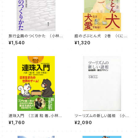
旅行企画のつくりかた （小林
庭のざぶとん犬 2巻 （くにの
天心 著）
い あいこ 著）
¥1,540
¥1,320
連珠入門 （三浦 和 著、小林
ツーリズムの新しい諸相 （小林
高一 著）
天心 著）
¥1,760
¥2,090