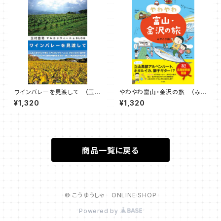
ワインバレーを見渡して （玉村
やわやわ富山・金沢の旅 （みや
豊男 著）
こ小路 著）
¥1,320
¥1,320
商品一覧に戻る
© こうゆうしゃ ONLINE SHOP
Powered by