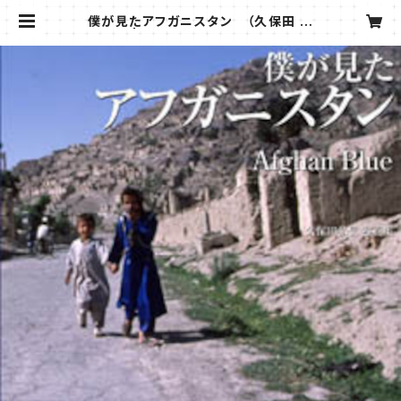
僕が見たアフガニスタン （久保田 弘
信 著） | こうゆうしゃ ONLINE SH
OP