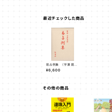
最近チェックした商品
易占例集 （宇澤 周峰
監修 著）
¥6,600
その他の商品