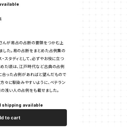
available
集
さんが易占の占断の要領をつかむ上
ました。易の占断をまとめた占例集の
ス・スタディとして、必ずやお役に立つ
始めた頃は、江戸時代など古典の占例
に合った占例があればと望んだもので
の方々に馴染みやすいように、ベテラン
の浅い人の占例をも載せました。
l shipping available
d to cart