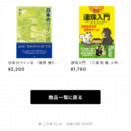
著）
日本のワイン法 （蛯原 健介
連珠入門 （三浦 和 著、小林
著）
高一 著）
¥2,200
¥1,760
商品一覧に戻る
© こうゆうしゃ ONLINE SHOP