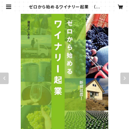
ゼロから始めるワイナリー起業 （蓮
見 よしあき 著） | こうゆうしゃ ONL
INE SHOP