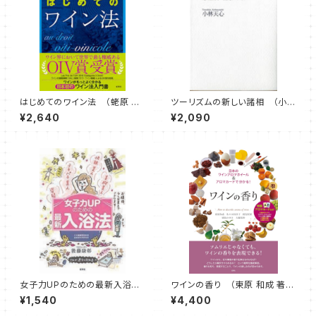
はじめてのワイン法 （蛯原 健
ツーリズムの新しい諸相 （小林
介 著）
天心 著）
¥2,640
¥2,090
女子力UPのための最新入浴
ワインの香り （東原 和成 著、
法 （後藤 康彰 著）
佐々木 佳津子 著、渡辺 直樹
¥1,540
¥4,400
著、鹿取 みゆき 著、大越 基裕