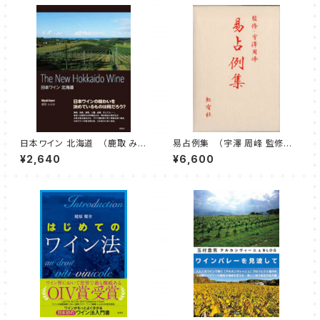
日本ワイン 北海道 （鹿取 みゆ
易占例集 （宇澤 周峰 監修
き 著）
著）
¥2,640
¥6,600