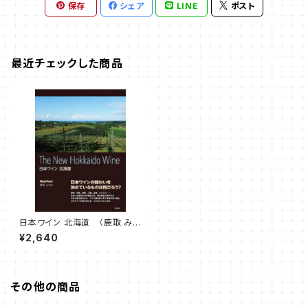
保存
シェア
LINE
ポスト
最近チェックした商品
日本ワイン 北海道 （鹿取 みゆ
き 著）
¥2,640
その他の商品