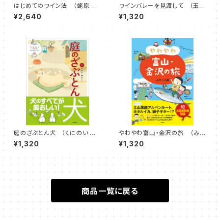
はじめてのワイン法 （蛯原 健
ワインバレーを見渡して （玉村
介 著）
豊男 著）
¥2,640
¥1,320
庭のざぶとん犬 （くにのい あ
やわやわ富山・金沢の旅 （みや
いこ 著）
こ小路 著）
¥1,320
¥1,320
商品一覧に戻る