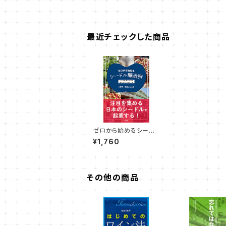
最近チェックした商品
ゼロから始めるシード
ル醸造所 （小野 司
¥1,760
著、 蓮見 よしあき 著）
その他の商品