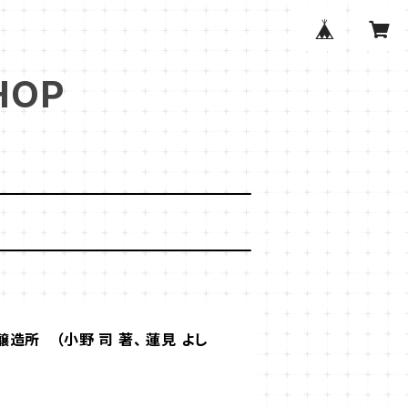
HOP
造所 （小野 司 著、 蓮見 よし