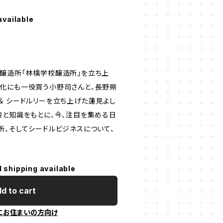
available
醸造所「林檎学校醸造所」を立ち上
化にも一役買う小野司さんと、長野県
＆ シードルリーを立ち上げた蓮見よし
験と知識をもとに、今、注目を集める日
所、そしてシードルビジネスについて、
l shipping available
d to cart
にお住まいの方向け